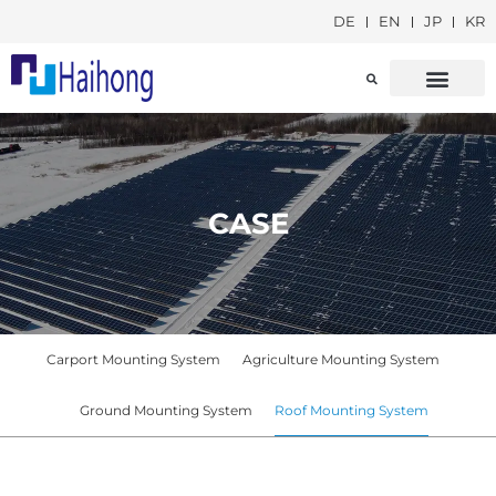
DE
EN
JP
KR
CARPORT-MONT
SOLARFARM-MON
CASE
Carport Mounting System
Agriculture Mounting System
Ground Mounting System
Roof Mounting System