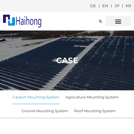
DE
EN
JP
KR
CARPORT-MONT
SOLARFARM-MON
CASE
Carport Mounting System
Agriculture Mounting System
Ground Mounting System
Roof Mounting System