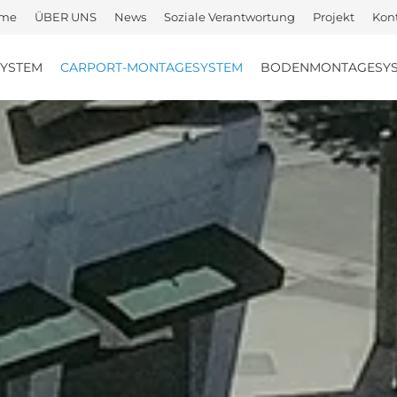
me
ÜBER UNS
News
Soziale Verantwortung
Projekt
Kont
YSTEM
CARPORT-MONTAGESYSTEM
BODENMONTAGESY