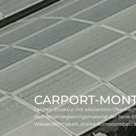
CARPORT-MON
Leichte Struktur mit eloxiertem Oberflä
Aluminiumlegierungsmaterial der Serie 
Wasserdichtigkeit, starke Korrosionsbestä