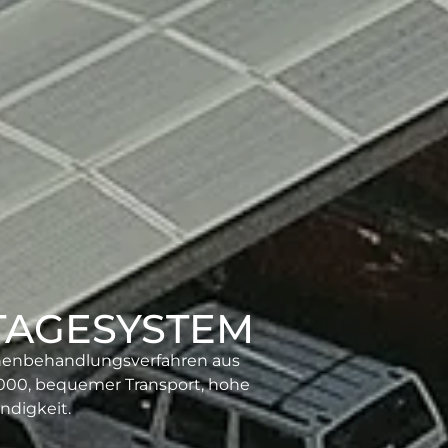
TAGESYSTEM
chenbehandlungsverfahren aus
6000, bequemer Transport, hohe
ndigkeit.