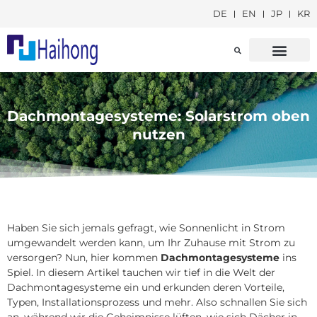
DE
EN
JP
KR
CARPORT-MONT
SOLARFARM-MON
Dachmontagesysteme: Solarstrom oben
nutzen
Haben Sie sich jemals gefragt, wie Sonnenlicht in Strom
umgewandelt werden kann, um Ihr Zuhause mit Strom zu
versorgen?
Nun, hier kommen
Dachmontagesysteme
ins
Spiel.
In diesem Artikel tauchen wir tief in die Welt der
Dachmontagesysteme ein und erkunden deren Vorteile,
Typen, Installationsprozess und mehr.
Also schnallen Sie sich